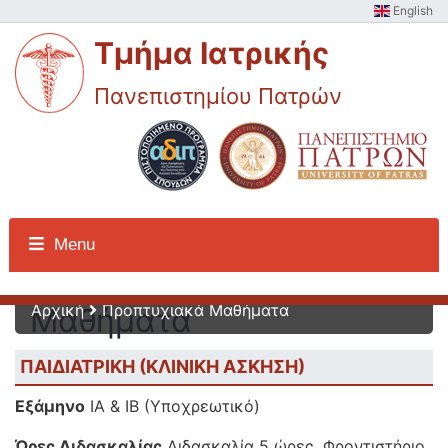
English
Τμήμα Ιατρικής
Πανεπιστημίου Πατρών
Προπτυχιακά
Menu
Αρχική
Προπτυχιακά Μαθήματα
Μαθήματα
ΠΑΙΔΙΑΤΡΙΚΗ (ΚΛΙΝΙΚΗ ΑΣΚΗΣΗ)
Εξάμηνο
ΙΑ & ΙΒ (Υποχρεωτικό)
Ώρες Διδασκαλίας
Διδασκαλία 5 ώρες, Φροντιστήριο