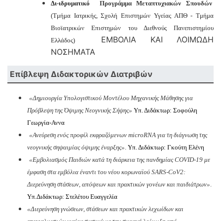
Δι-ιδρυματικό
Προγράμμα Μεταπτυχιακών Σπουδών
(Τμήμα Ιατρικής, Σχολή Επιστημών Υγείας ΑΠΘ - Τμήμα
Βιοϊατρικών Επιστημών του Διεθνούς Πανεπιστημίου
ΕΜΒΟΛΙΑ ΚΑΙ ΛΟΙΜΩΔΗ
Ελλάδος)
ΝΟΣΗΜΑΤΑ
Επίβλεψη Διδακτορικών Διατριβών
«
Δημιουργία Υπολογιστικού Μοντέλου Μηχανικής Μάθησης για
Πρόβλεψη της Όψιμης Νεογνικής Σήψης»
Υπ. Διδάκτωρ: Σοφούλη
Γεωργία-Αννα
«Ανεύρεση ενός προφίλ εκφραζόμενων
microRNA
για τη διάγνωση της
νεογνικής σηψαιμίας όψιμης έναρξης
»
.
Υπ. Διδάκτωρ: Γκούτη Ελένη
«Εμβολιασμός Παιδιών κατά τη διάρκεια της πανδημίας
COVID
-19 με
έμφαση στα εμβόλια έναντι του νέου κορωναϊού
SARS
-
CoV
2:
Διερεύνηση στάσεων, απόψεων και πρακτικών γονέων και παιδιάτρων»
.
Υπ.Διδάκτωρ: Στελέτου Ευαγγελία
«
Διερεύνηση γνώσεων, στάσεων και πρακτικών λεχωίδων και