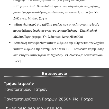
επαγγελματιών υγείας σχετικά με την συγγενή λοίμωξη από
κυτταρομεγαλοίό. Πανελλαδική έρευνα παρατήρησης σε νέες μητέρες,
μαιευτήρες-γυναικολόγους, παιδιάτρους και φοιτητές ιατρικής».
Υπ.
Διδάκτωρ: Μπένου Σοφία
«
Αίτια δισταγμού στα εμβόλια γονέων που επισκέπτονται τις δομές
πρωτοβάθμιας δημόσιας υγειονομικής περίθαλψης – Πανελλαδική
Μελέτη Παρατήρησης
»
Υπ. Διδάκτωρ: Δανιηλίδου Ηρώ
«
Αποδοχή των εμβολίων κατά τη διάρκεια της κύησης και της λοχείας
κατά τη διάρκεια της πανδημίας
COVID
-19 –
H
επίδραση παρέμβασης
από επαγγελματίες υγείας σε λεχωίδες
»
Υπ. Διδάκτωρ: Κωνσταντίνου
Ελένη
Επικοινωνία
Τμήμα Ιατρικής
Πανεπιστημίου Πατρών
Πανεπιστημιούπολη Πατρών, 26504, Ρίο, Πάτρα
+30 2610 969 100 - 969 108