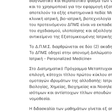
διαγνωστικό και θεραπευτικό φάσμα των 
και το χρησιμοποιεί για την εφαρμογή εξ
αποτελούν τα εξής επιστημονικά πεδία: Μ
κλινική ιατρική, βιο-ιατρική, βιοτεχνολο
του προτεινόμενου ΔΠΜΣ είναι να εκπαιδε
του σχεδιασμού, υλοποίησης και αξιολόγ
αντικείμενο της Εξατομικευμένης Ιατρικής
Το Δ.Π.Μ.Σ. διαρθρώνεται σε δύο (2) ακα
Το ΔΠΜΣ οδηγεί στην απονομή Διπλώματο
Ιατρική - Personalized Medicine»
Στο Διατμηματικό Πρόγραμμα Μεταπτυχιακ
επιλογή, κάτοχοι τίτλου πρώτου κύκλου
ομοταγών ιδρυμάτων της αλλοδαπής: Ιατρι
Βιολογίας, Χημείας, Βιοχημείας και Νοση
ισότιμων και αντίστοιχων τίτλων σπουδών
νομοθεσία.
Η διδασκαλία των μαθημάτων γίνεται εξ 