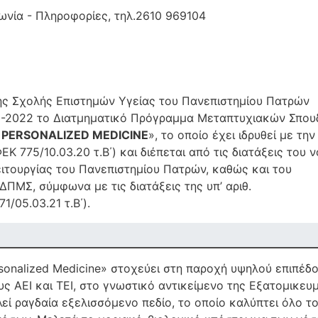
ωνία - Πληροφορίες, τηλ.2610 969104
της Σχολής Επιστημών Υγείας του Πανεπιστημίου Πατρών
21-2022 το Διατμηματικό Πρόγραμμα Μεταπτυχιακών Σπο
- PERSONALIZED MEDICINE
», το οποίο έχει ιδρυθεί με την
 775/10.03.20 τ.Β΄) και διέπεται από τις διατάξεις του 
ιτουργίας του Πανεπιστημίου Πατρών, καθώς και του
ΜΣ, σύμφωνα με τις διατάξεις της υπ’ αριθ.
/05.03.21 τ.Β΄).
rsonalized Medicine» στοχεύει στη παροχή υψηλού επιπέδ
ς ΑΕΙ και ΤΕΙ, στο γνωστικό αντικείμενο της Εξατομικευ
λεί ραγδαία εξελισσόμενο πεδίο, το οποίο καλύπτει όλο τ