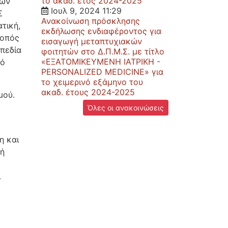
το ακαδ. έτος 2024-2025
σων
Ιουλ 9, 2024 11:29
Σ
Ανακοίνωση πρόσκλησης
τική,
εκδήλωσης ενδιαφέροντος για
κοπός
εισαγωγή μεταπτυχιακών
πεδία
φοιτητών στο Δ.Π.Μ.Σ. με τίτλο
«ΕΞΑΤΟΜΙΚΕΥΜΕΝΗ ΙΑΤΡΙΚΗ -
κό
PERSONALIZED MEDICINE» για
το χειμερινό εξάμηνο του
ακαδ. έτους 2024-2025
μού.
Όλες οι ανακοινώσεις
η και
 ή
ι