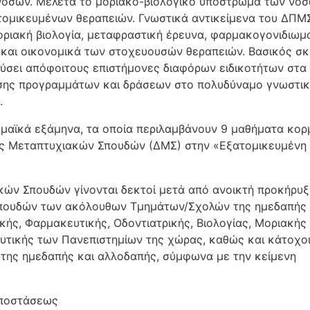
νόσων. Μελετά το μοριακό-βιολογικό υπόστρωμα των νό
ατομικευμένων θεραπειών. Γνωστικά αντικείμενα του ΔΠΜ
οριακή βιολογία, μεταφραστική έρευνα, φαρμακογονιδιωμα
γία και οικονομικά των στοχευουσών θεραπειών. Βασικός σ
ύσει απόφοιτους επιστήμονες διαφόρων ειδικοτήτων στα 
ησης προγραμμάτων και δράσεων στο πολυδύναμο γνωστι
.
δημαϊκά εξάμηνα, τα οποία περιλαμβάνουν 9 μαθήματα κορ
ς Μεταπτυχιακών Σπουδών (ΔΜΣ) στην «Εξατομικευμένη
ών Σπουδών γίνονται δεκτοί μετά από ανοικτή προκήρυξ
 σπουδών των ακόλουθων Τμημάτων/Σχολών της ημεδαπής
κής, Φαρμακευτικής, Οδοντιατρικής, Βιολογίας, Μοριακής
λευτικής των Πανεπιστημίων της χώρας, καθώς και κάτοχο
 της ημεδαπής και αλλοδαπής, σύμφωνα με την κείμενη
αποστάσεως