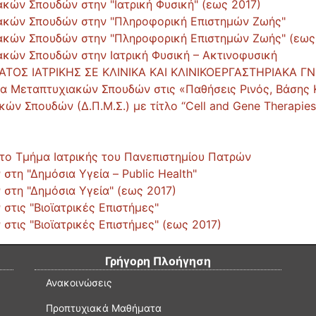
κών Σπουδών στην "Ιατρική Φυσική" (εως 2017)
ακών Σπουδών στην "Πληροφορική Επιστημών Ζωής"
ακών Σπουδών στην "Πληροφορική Επιστημών Ζωής" (εως
κών Σπουδών στην Ιατρική Φυσική – Ακτινοφυσική
ΤΟΣ ΙΑΤΡΙΚΗΣ ΣΕ ΚΛΙΝΙΚΑ ΚΑΙ ΚΛΙΝΙΚΟΕΡΓΑΣΤΗΡΙΑΚΑ ΓΝ
μα Μεταπτυχιακών Σπουδών στις «Παθήσεις Ρινός, Βάσης
ν Σπουδών (Δ.Π.Μ.Σ.) με τίτλο “Cell and Gene Therapies
ο Τμήμα Ιατρικής του Πανεπιστημίου Πατρών
η "Δημόσια Υγεία – Public Health"
τη "Δημόσια Υγεία" (εως 2017)
τις "Βιοϊατρικές Επιστήμες"
ις "Βιοϊατρικές Επιστήμες" (εως 2017)
Γρήγορη Πλοήγηση
Ανακοινώσεις
Προπτυχιακά Μαθήματα