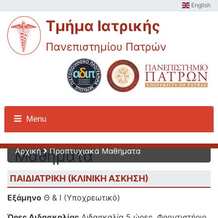
English
Τμήμα Ιατρικής
Πανεπιστημίου Πατρών
Προπτυχιακά
Menu
Αρχική
Προπτυχιακά Μαθήματα
Μαθήματα
ΠΑΙΔΙΑΤΡΙΚΗ (ΚΛΙΝΙΚΗ ΑΣΚΗΣΗ)
Εξάμηνο
Θ & Ι (Υποχρεωτικό)
Ώρες Διδασκαλίας
Διδασκαλία 5 ώρες, Φροντιστήριο