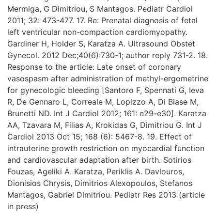
Mermiga, G Dimitriou, S Mantagos. Pediatr Cardiol
2011; 32: 473-477. 17. Re: Prenatal diagnosis of fetal
left ventricular non-compaction cardiomyopathy.
Gardiner H, Holder S, Karatza A. Ultrasound Obstet
Gynecol. 2012 Dec;40(6):730-1; author reply 731-2. 18.
Response to the article: Late onset of coronary
vasospasm after administration of methyl-ergometrine
for gynecologic bleeding [Santoro F, Spennati G, Ieva
R, De Gennaro L, Correale M, Lopizzo A, Di Biase M,
Brunetti ND. Int J Cardiol 2012; 161: e29-e30]. Karatza
AA, Tzavara M, Filias A, Krokidas G, Dimitriou G. Int J
Cardiol 2013 Oct 15; 168 (6): 5467-8. 19. Effect of
intrauterine growth restriction on myocardial function
and cardiovascular adaptation after birth. Sotirios
Fouzas, Ageliki A. Karatza, Periklis A. Davlouros,
Dionisios Chrysis, Dimitrios Alexopoulos, Stefanos
Mantagos, Gabriel Dimitriou. Pediatr Res 2013 (article
in press)