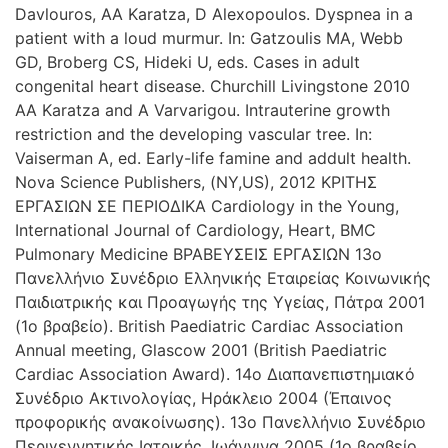
Davlouros, AA Karatza, D Alexopoulos. Dyspnea in a
patient with a loud murmur. In: Gatzoulis MA, Webb
GD, Broberg CS, Hideki U, eds. Cases in adult
congenital heart disease. Churchill Livingstone 2010
AA Karatza and A Varvarigou. Intrauterine growth
restriction and the developing vascular tree. In:
Vaiserman A, ed. Early-life famine and addult health.
Nova Science Publishers, (ΝY,US), 2012 ΚΡΙΤΗΣ
ΕΡΓΑΣΙΩΝ ΣΕ ΠΕΡΙΟΔΙΚΑ Cardiology in the Young,
International Journal of Cardiology, Heart, BMC
Pulmonary Medicine ΒΡΑΒΕΥΣΕΙΣ ΕΡΓΑΣΙΩΝ 13ο
Πανελλήνιο Συνέδριο Ελληνικής Εταιρείας Κοινωνικής
Παιδιατρικής και Προαγωγής της Υγείας, Πάτρα 2001
(1ο βραβείο). British Paediatric Cardiac Association
Annual meeting, Glascow 2001 (British Paediatric
Cardiac Association Award). 14ο Διαπανεπιστημιακό
Συνέδριο Ακτινολογίας, Ηράκλειο 2004 (Έπαινος
προφορικής ανακοίνωσης). 13ο Πανελλήνιο Συνέδριο
Περιγεννητικής Ιατρικής, Ιωάννινα 2005 (1ο βραβείο