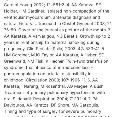
Cardiol Young 2002; 12: 561-2. 4. AA Karatza, SE
Holder, HM Gardiner. Isolated non-compaction of the
ventricular myocardium: antenatal diagnosis and
natural history. Ultrasound in Obstet Gynecol 2003; 21:
75-80. Cover of the journal as picture of the month. 7.
AA Karatza, A Varvarigou, NG Beratis. Growth up to 2
years in relationship to maternal smoking during
pregnancy. Clin Pediatr (Phila) 2003; 42: 533-41. 5.
HM Gardiner, MJO Taylor, AA Karatza, A Huber, SE
Greenwald, NM Fisk, K Hecher. Twin-twin transfusion
syndrome: the influence of intrauterine laser-
photocoagulation on arterial distensibility in
childhood. Circulation 2003; 107: 1906-11. 6. AA
Karatza, I Narang, M Rosenthal, AG Magee, A Bush.
Treatment of primary pulmonary hypertension with
oral Sildenafil. Respiration 2004; 71:192-4. 7. PA
Davlouros, AA Karatza, DF Shore, MA Gatzoulis.
Timing and type of surgery for severe pulmonary