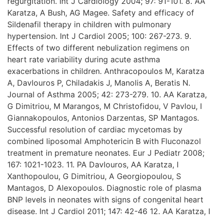
regurgitation. Int J Cardiology 2004; 97: 91-101. 8. AA
Karatza, A Bush, AG Magee. Safety and efficacy of
Sildenafil therapy in children with pulmonary
hypertension. Int J Cardiol 2005; 100: 267-273. 9.
Effects of two different nebulization regimens on
heart rate variability during acute asthma
exacerbations in children. Anthracopoulos M, Karatza
A, Davlouros P, Chiladakis J, Manolis A, Beratis N.
Journal of Asthma 2005; 42: 273-279. 10. AA Karatza,
G Dimitriou, M Marangos, M Christofidou, V Pavlou, I
Giannakopoulos, Antonios Darzentas, SP Mantagos.
Successful resolution of cardiac mycetomas by
combined liposomal Amphotericin B with Fluconazol
treatment in premature neonates. Eur J Pediatr 2008;
167: 1021-1023. 11. PA Davlouros, AA Karatza, I
Xanthopoulou, G Dimitriou, A Georgiopoulou, S
Mantagos, D Alexopoulos. Diagnostic role of plasma
BNP levels in neonates with signs of congenital heart
disease. Int J Cardiol 2011; 147: 42-46 12. AA Karatza, I