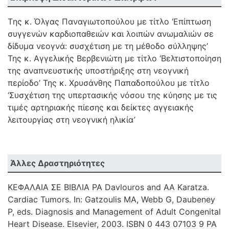
Tης κ. Όλγας Παναγιωτοπούλου με τίτλο ‘Επίπτωση
συγγενών καρδιοπαθειών και λοιπών ανωμαλιών σε
δίδυμα νεογνά: συσχέτιση με τη μέθοδο σύλληψης’
Της κ. Αγγελικής Βερβενιώτη με τίτλο ‘Βελτιστοποίηση
της αναπνευστικής υποστήριξης στη νεογνική
περίοδο’ Της κ. Χρυσάνθης Παπαδοπούλου με τίτλο
‘Συσχέτιση της υπερτασικής νόσου της κύησης με τις
τιμές αρτηριακής πίεσης και δείκτες αγγειακής
λειτουργίας στη νεογνική ηλικία’
Άλλες Δραστηριότητες
ΚΕΦΑΛΑΙΑ ΣΕ ΒΙΒΛΙΑ PA Davlouros and AA Karatza.
Cardiac Tumors. In: Gatzoulis MA, Webb G, Daubeney
P, eds. Diagnosis and Management of Adult Congenital
Heart Disease. Elsevier, 2003. ISBN 0 443 07103 9 PA