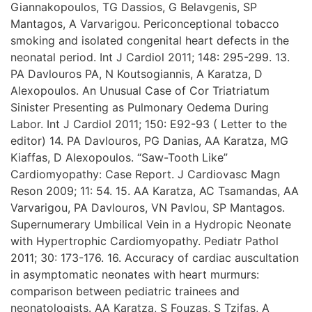
Giannakopoulos, TG Dassios, G Belavgenis, SP
Mantagos, A Varvarigou. Periconceptional tobacco
smoking and isolated congenital heart defects in the
neonatal period. Int J Cardiol 2011; 148: 295-299. 13.
PA Davlouros PA, N Koutsogiannis, A Karatza, D
Alexopoulos. An Unusual Case of Cor Triatriatum
Sinister Presenting as Pulmonary Oedema During
Labor. Int J Cardiol 2011; 150: E92-93 ( Letter to the
editor) 14. PA Davlouros, PG Danias, AA Karatza, MG
Kiaffas, D Alexopoulos. “Saw-Tooth Like”
Cardiomyopathy: Case Report. J Cardiovasc Magn
Reson 2009; 11: 54. 15. AA Karatza, AC Tsamandas, AA
Varvarigou, PA Davlouros, VN Pavlou, SP Mantagos.
Supernumerary Umbilical Vein in a Hydropic Neonate
with Hypertrophic Cardiomyopathy. Pediatr Pathol
2011; 30: 173-176. 16. Accuracy of cardiac auscultation
in asymptomatic neonates with heart murmurs:
comparison between pediatric trainees and
neonatologists. AA Karatza, S Fouzas, S Tzifas, A