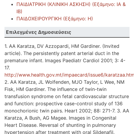
ΠΑΙΔΙΑΤΡΙΚΗ (ΚΛΙΝΙΚΗ ΑΣΚΗΣΗ) (Εξάμηνο: ΙΑ &
ΙΒ)
ΠΑΙΔΟΧΕΙΡΟΥΡΓΙΚΗ (Εξάμηνο: Η)
Επιλεγμένες Δημοσιεύσεις
1. AA Karatza, DV Azzopardi, HM Gardiner. (Invited
article). The persistently patent arterial duct in the
premature infant. Images Paediatr Cardiol 2001; 3: 4-
17.
http://www.health.gov.mt/impaecard/issue6/karatzaa.ht
2. AA Karatza, JL Wolfenden, MJO Taylor, L Wee, NM
Fisk, HM Gardiner. The influence of twin-twin
transfusion syndrome on fetal cardiovascular structure
and function: prospective case-control study of 136
monochorionic twin pairs. Heart 2002; 88: 271-7. 3. AA
Karatza, A Bush, AG Magee. Images in Congenital
Heart Disease. Reversal of shunting in pulmonary
hypertension after treatment with oral Sildenafil.