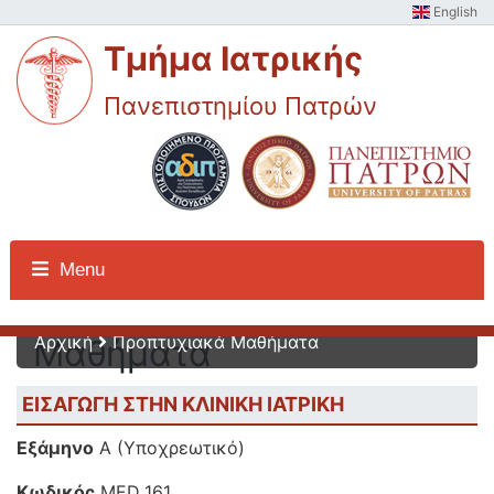
English
Τμήμα Ιατρικής
Πανεπιστημίου Πατρών
Προπτυχιακά
Menu
Αρχική
Προπτυχιακά Μαθήματα
Μαθήματα
ΕΙΣΑΓΩΓΗ ΣΤΗΝ ΚΛΙΝΙΚΗ ΙΑΤΡΙΚΗ
Εξάμηνο
Α (Υποχρεωτικό)
Κωδικός
MED_161