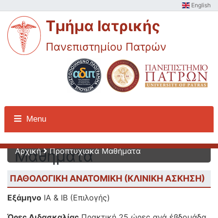
English
Τμήμα Ιατρικής
Πανεπιστημίου Πατρών
Προπτυχιακά
Menu
Αρχική
Προπτυχιακά Μαθήματα
Μαθήματα
ΠΑΘΟΛΟΓΙΚΗ ΑΝΑΤΟΜΙΚΗ (ΚΛΙΝΙΚΗ ΑΣΚΗΣΗ)
Εξάμηνο
ΙΑ & ΙΒ (Επιλογής)
Ώρες Διδασκαλίας
Πρακτική 25 ώρες ανά έβδομάδα