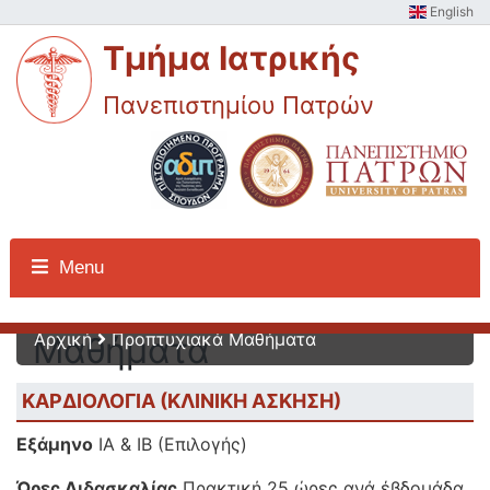
English
Τμήμα Ιατρικής
Πανεπιστημίου Πατρών
Προπτυχιακά
Menu
Αρχική
Προπτυχιακά Μαθήματα
Μαθήματα
ΚΑΡΔΙΟΛΟΓΙΑ (ΚΛΙΝΙΚΗ ΑΣΚΗΣΗ)
Εξάμηνο
ΙΑ & ΙΒ (Επιλογής)
Ώρες Διδασκαλίας
Πρακτική 25 ώρες ανά έβδομάδα