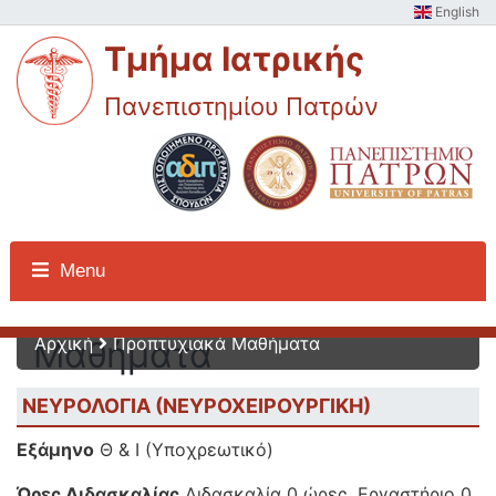
English
Τμήμα Ιατρικής
Πανεπιστημίου Πατρών
Προπτυχιακά
Menu
Αρχική
Προπτυχιακά Μαθήματα
Μαθήματα
ΝΕΥΡΟΛΟΓΙΑ (ΝΕΥΡΟΧΕΙΡΟΥΡΓΙΚΗ)
Εξάμηνο
Θ & Ι (Υποχρεωτικό)
Ώρες Διδασκαλίας
Διδασκαλία 0 ώρες, Εργαστήριο 0