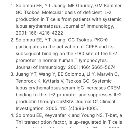
Solomou EE, YT Juang, MF Gourley, GM Kammer,
GC Tsokos. Molecular basis of deficient IL-2
production in T cells from patients with systemic
lupus erythematosus. Journal of Immunology,
2001; 166: 4216-4222
Solomou EE, YT Juang, GC Tsokos. PKC-θ
participates in the activation of CREB and its
subsequent binding on the -180 site of the IL-2
promoter in normal human T lymphocytes.
Journal of Immunology, 2001; 166: 5665-5674
Juang YT, Wang Y, EE Solomou, Li Y, Marwin C,
Tenbrock K, Kyttaris V, Tsokos GC. Systemic
lupus erythematosus serum IgG increases CREM
binding to the IL-2 promoter and suppresses IL-2
productin through CaMKIV. Journal Of Clinical
Investigation, 2005; 115 (4):996-1005.
Solomou EE, Keyvanfar K and Young NS. T-bet, a
Th1 transcription factor, is up-regulated in T cells