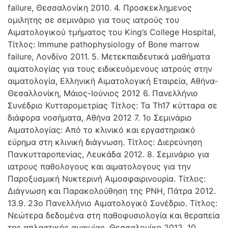
failure, Θεσσαλονίκη 2010. 4. Προσκεκλημενος
ομιλητης σε σεμινάριο για τους ιατρούς του
Αιματολογικού τμήματος του King’s College Hospital,
Τίτλος: Immune pathophysiology of Bone marrow
failure, Λονδίνο 2011. 5. Μετεκπαιδευτικά μαθήματα
αιματολογίας για τους ειδικευόμενους ιατρούς στην
αιματολογία, Ελληνική Αιματολογική Εταιρεία, Αθήνα-
Θεσαλλονίκη, Μάιος-Ιούνιος 2012 6. Πανελλήνιο
Συνέδριο Κυτταρομετρίας Τίτλος: Τα Th17 κύτταρα σε
διάφορα νοσήματα, Αθήνα 2012 7. 1ο Σεμινάριο
Αιματολογίας: Από το κλινικό και εργαστηριακό
εύρημα στη κλινική διάγνωση. Τίτλος: Διερεύνηση
Πανκυτταροπενίας, Λευκάδα 2012. 8. Σεμινάριο για
ιατρους παθολογους και αιματολογους για την
Παροξυσμική Νυκτερινή Αιμοσφαιρινουρία. Τίτλος:
Διάγνωση και Παρακολούθηση της PNH, Πάτρα 2012.
13.9. 23ο Πανελλήνιο Αιματολογικό Συνέδριο. Τίτλος:
Νεώτερα δεδομένα στη παθοφυσιολογία και θεραπεία
της απλαστικής αναιμίας. Θεσσαλονίκη 2012. 10.