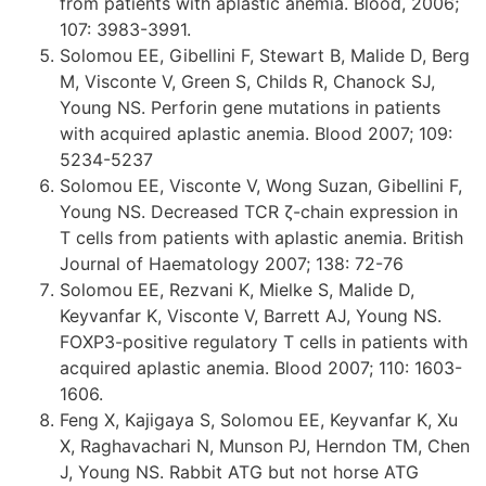
from patients with aplastic anemia. Blood, 2006;
107: 3983-3991.
Solomou EE, Gibellini F, Stewart B, Malide D, Berg
M, Visconte V, Green S, Childs R, Chanock SJ,
Young NS. Perforin gene mutations in patients
with acquired aplastic anemia. Blood 2007; 109:
5234-5237
Solomou EE, Visconte V, Wong Suzan, Gibellini F,
Young NS. Decreased TCR ζ-chain expression in
T cells from patients with aplastic anemia. British
Journal of Haematology 2007; 138: 72-76
Solomou EE, Rezvani K, Mielke S, Malide D,
Keyvanfar K, Visconte V, Barrett AJ, Young NS.
FOXP3-positive regulatory T cells in patients with
acquired aplastic anemia. Blood 2007; 110: 1603-
1606.
Feng X, Kajigaya S, Solomou EE, Keyvanfar K, Xu
X, Raghavachari N, Munson PJ, Herndon TM, Chen
J, Young NS. Rabbit ATG but not horse ATG