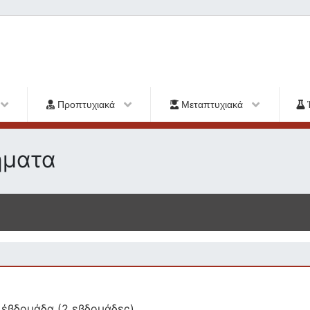
Προπτυχιακά
Μεταπτυχιακά
ήματα
 έβδομάδα (2 εβδομάδες)