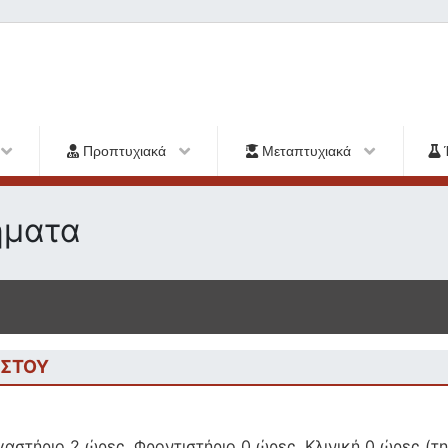
Προπτυχιακά
Μεταπτυχιακά
ήματα
ΙΣΤΟΥ
αστήριο 2 ώρες, Φροντιστήριο 0 ώρες, Κλινική 0 ώρες (τ