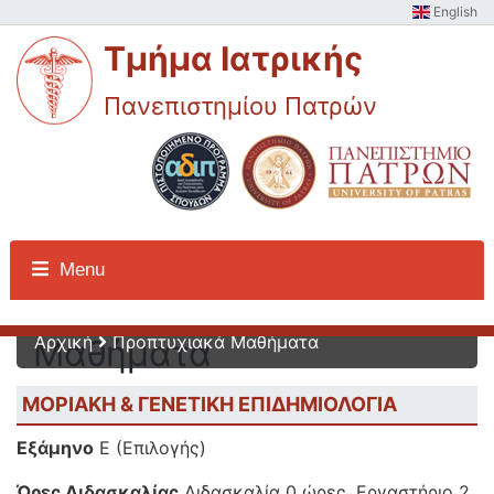
English
Τμήμα Ιατρικής
Πανεπιστημίου Πατρών
Προπτυχιακά
Menu
Αρχική
Προπτυχιακά Μαθήματα
Μαθήματα
ΜΟΡΙΑΚΗ & ΓΕΝΕΤΙΚΗ ΕΠΙΔΗΜΙΟΛΟΓΙΑ
Εξάμηνο
Ε (Επιλογής)
Ώρες Διδασκαλίας
Διδασκαλία 0 ώρες, Εργαστήριο 2