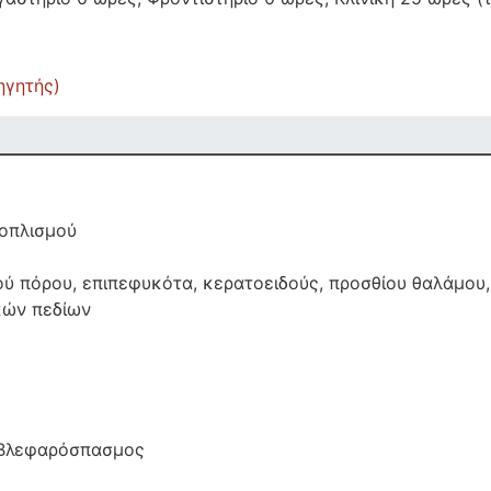
ηγητής)
οπλισμού
ού πόρου, επιπεφυκότα, κερατοειδούς, προσθίου θαλάμο
κών πεδίων
 Βλεφαρόσπασμος