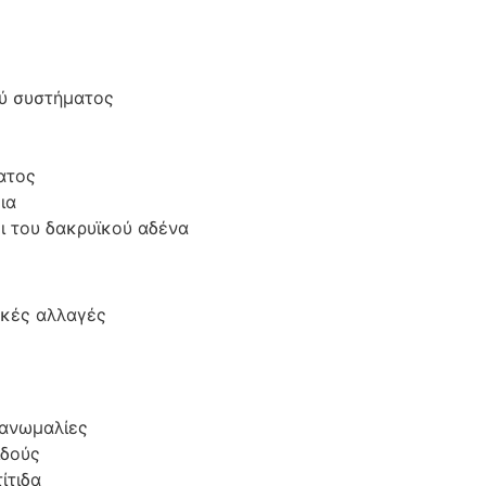
ύ συστήματος
ατος
ια
ι του δακρυϊκού αδένα
ακές αλλαγές
 ανωμαλίες
ιδούς
ίτιδα