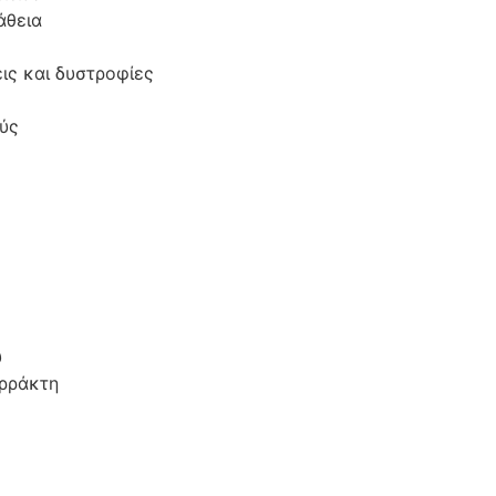
άθεια
ις και δυστροφίες
ύς
ύ
αρράκτη