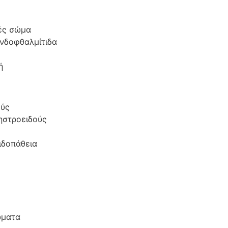
ές σώμα
ενδοφθαλμίτιδα
μή
ούς
ηστροειδούς
ιδοπάθεια
ώματα