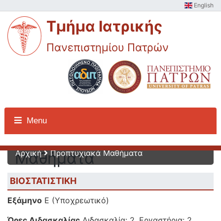
English
Τμήμα Ιατρικής
Πανεπιστημίου Πατρών
Προπτυχιακά
Menu
Αρχική
Προπτυχιακά Μαθήματα
Μαθήματα
ΒΙΟΣΤΑΤΙΣΤΙΚΗ
Εξάμηνο
Ε (Υποχρεωτικό)
Ώρες Διδασκαλίας
Διδασκαλία: 2, Εργαστήρια: 2,