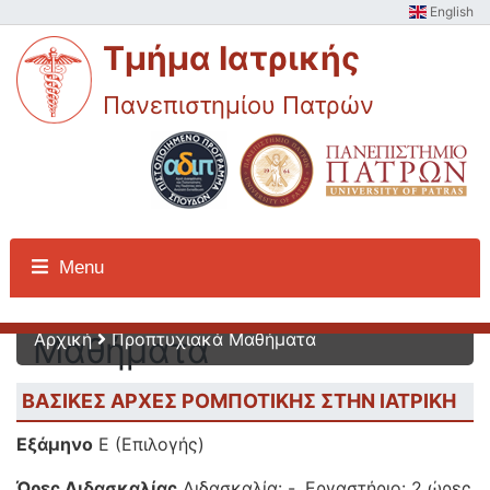
English
Τμήμα Ιατρικής
Πανεπιστημίου Πατρών
Προπτυχιακά
Menu
Αρχική
Προπτυχιακά Μαθήματα
Μαθήματα
ΒΑΣΙΚΕΣ ΑΡΧΕΣ ΡΟΜΠΟΤΙΚΗΣ ΣΤΗΝ ΙΑΤΡΙΚΗ
Εξάμηνο
Ε (Επιλογής)
Ώρες Διδασκαλίας
Διδασκαλία: -, Εργαστήριο: 2 ώρες