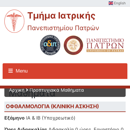
English
Τμήμα Ιατρικής
Πανεπιστημίου Πατρών
Προπτυχιακά
Menu
Αρχική
Προπτυχιακά Μαθήματα
Μαθήματα
ΟΦΘΑΛΜΟΛΟΓΙΑ (ΚΛΙΝΙΚΗ ΑΣΚΗΣΗ)
Εξάμηνο
ΙΑ & ΙΒ (Υποχρεωτικό)
Ώρες Διδασκαλίας
Διδασκαλία 0 ώρες, Εργαστήριο 0