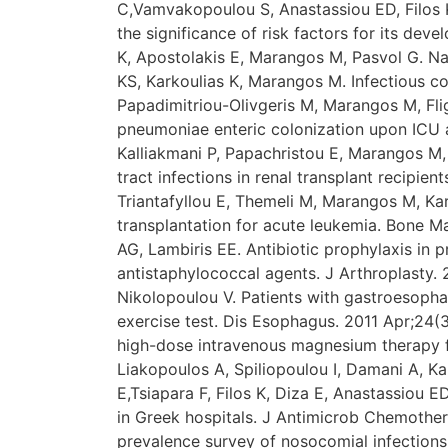
C,Vamvakopoulou S, Anastassiou ED, Filos K
the significance of risk factors for its dev
K, Apostolakis E, Marangos M, Pasvol G. Nat
KS, Karkoulias K, Marangos M. Infectious co
Papadimitriou-Olivgeris M, Marangos M, Flig
pneumoniae enteric colonization upon ICU a
Kalliakmani P, Papachristou E, Marangos M,
tract infections in renal transplant recipie
Triantafyllou E, Themeli M, Marangos M, Ka
transplantation for acute leukemia. Bone M
AG, Lambiris EE. Antibiotic prophylaxis in
antistaphylococcal agents. J Arthroplasty.
Nikolopoulou V. Patients with gastroesopha
exercise test. Dis Esophagus. 2011 Apr;24(3
high-dose intravenous magnesium therapy for
Liakopoulos A, Spiliopoulou I, Damani A, K
E,Tsiapara F, Filos K, Diza E, Anastassiou E
in Greek hospitals. J Antimicrob Chemother.
prevalence survey of nosocomial infections 