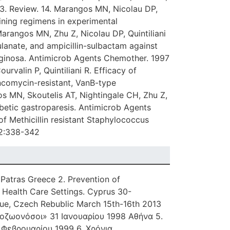
. Review. 14. Marangos MN, Nicolau DP,
aining regimens in experimental
arangos MN, Zhu Z, Nicolau DP, Quintiliani
vulanate, and ampicillin-sulbactam against
eruginosa. Antimicrob Agents Chemother. 1997
rvalin P, Quintiliani R. Efficacy of
ncomycin-resistant, VanB-type
s MN, Skoutelis AT, Nightingale CH, Zhu Z,
iabetic gastroparesis. Antimicrob Agents
 Methicillin resistant Staphylococcus
22:338-342
 Patras Greece 2. Prevention of
n Health Care Settings. Cyprus 30-
gue, Czech Rebublic March 15th-16th 2013
οζωονόσοι» 31 Ιανουαρίου 1998 Αθήνα 5.
Φεβρουαρίου 1999 6. Χρόνια