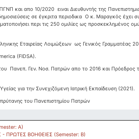
ΠΓΝΠ και απο 10/2020 ειναι Διευθυντής της Πανεπιστημι
ημοσιεύσεις σε έγκριτα περιοδικα Ο κ. Μαραγκός έχει σ
ματοποιήσει περι τις 250 ομιλίες ως προσκεκλημένος ομι
ληνικης Εταιρείας Λοιμώξεων ως Γενικός Γραμματέας 201
America (FIDSA).
του Πανεπ. Γεν. Νοσ. Πατρών απο το 2016 και Πρόεδρος
Υγείας για την Συνεχιζόμενη Ιατρική Εκπαίδευση (2021)
τιπρύτανης του Πανεπιστημίου Πατρών
ester: Α)
 - ΠΡΩΤΕΣ ΒΟΗΘΕΙΕΣ (Semester: Β)