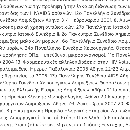
S ασθενών για την πρόληψη ή την έγκαιρη διάγνωση των 
οντίδας των HIV/AIDS ασθενών. 12ο Πανελλήνιο Συνέδριο
υνέδριο Λοιμώξεων Αθήνα 3-4 Φεβρουαρίου 2001. 8. Αμινο
σοκομειακή χρήση αντιβιοτικών. 27ο Πανελλήνιο Ιατρικό 
γκύπριο Ιατρικό Συνέδριο & 2ο Παγκύπριο Συνέδριο Χημει
ιμώξεις μαλακών μορίων . 6ο Πανελλήνιο Συνέδριο Λοιμώ
ν μορίων. 24ο Πανελλήνιο Συνέδριο Χειρουργικής. Θεσσα
 χορήγησης ΟΠΔ – υπεύθυνοι μικροοργανισμοί. 11ο Πανελ
 2004 13. Φαρμακευτικές αλληλεπιδράσεις στην HIV λοίμ
υρολοιμώξεις. Ημέρες Παθολογίας 2005 Αθήνα 22-23 Απρι
ές θεραπείας το 2005. 17ο Πανελλήνιο Συνέδριο AIDS Αθή
ελλήνιο Συνέδριο Χειρουργικών Λοιμώξεων. Θεσσαλονίκη 
ων της Ελληνικής Εταιρείας Λοιμώξεων. Αθήνα 21 Ιανουα
7η Ημερίδα Κλινικής Μικροβιολογίας, Αθήνα 20 Ιανουαρίο
ειρουργικών Λοιμώξεων. Αθήνα 7-9 Δεκεμβρίου 2007 20. 
διά. 8η Επιστημονική Ημερίδα Ελληνικής Εταιρείας Λοιμώξ
εις, Αιμορραγικοί Πυρετοί. Ετήσιο Πανελλαδικό Εκπαιδευ
 έναντι Gram (+) κόκκων: Μηχανισμοί δράσης –αντοχής, Αν