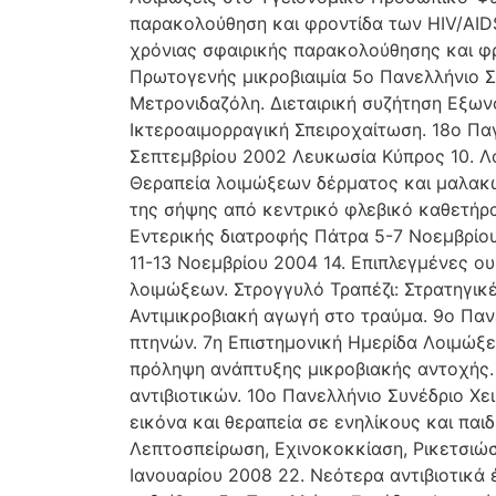
παρακολούθηση και φροντίδα των HIV/AID
χρόνιας σφαιρικής παρακολούθησης και φρ
Πρωτογενής μικροβιαιμία 5ο Πανελλήνιο Σ
Μετρονιδαζόλη. Διεταιρική συζήτηση Εξωνο
Ικτεροαιμορραγική Σπειροχαίτωση. 18ο Πα
Σεπτεμβρίου 2002 Λευκωσία Κύπρος 10. Λο
Θεραπεία λοιμώξεων δέρματος και μαλακώ
της σήψης από κεντρικό φλεβικό καθετήρα
Εντερικής διατροφής Πάτρα 5-7 Νοεμβρίου
11-13 Νοεμβρίου 2004 14. Επιπλεγμένες ο
λοιμώξεων. Στρογγυλό Τραπέζι: Στρατηγικ
Αντιμικροβιακή αγωγή στο τραύμα. 9ο Παν
πτηνών. 7η Επιστημονική Ημερίδα Λοιμώξε
πρόληψη ανάπτυξης μικροβιακής αντοχής. 
αντιβιοτικών. 10ο Πανελλήνιο Συνέδριο Χ
εικόνα και θεραπεία σε ενηλίκους και παι
Λεπτοσπείρωση, Εχινοκοκκίαση, Ρικετσιώσ
Ιανουαρίου 2008 22. Νεότερα αντιβιοτικά