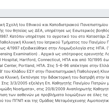
κή Σχολή tου Εθνικού και Καποδιστριακού Πανεπιστημίου
κής του θητείας ως ΔΕΑ, υπηρέτησε ως Εσωτερικός βοηθός
987. Κατόπιν υπηρέτησε το αγροτικό του στο Καταστάρι 
Παθολογική Κλινική του Ιατρικού Τμήματος του Παν/μίου 
ως 4/1997 εξειδικεύθηκε στην Λοιμωξιολογία στις ΗΠΑ. (
icensing Examination) . Αρχικά ως υπότροφος ερευνητής
ospital, Hartford, Connecticut, ΗΠΑ και από 10/1995 έως
 Center, Portland, ΗΠΑ. Στις 5-6-96 απέκτησε στην Ελλά
 Β’ του Κλάδου ΕΣΥ στην Πανεπιστημιακή Παθολογική Κλιν
δια Κλινική. Εκπόνησε την διδακτορική του διατριβή στην
 Στις 3/3/2005 εξελέγη Επ. Καθηγητής Παν/μίου Πατρών μ
ιμώδη Νοσήματα», στις 20/8/2009 Αναπληρωτής Καθηγητή
πιση των ασθενών με προβλήματα λοιμώξεων σε όλες τις 
 του ΠΓΝΠ και της Ομάδας Μεταμόσχευσης Αιμοποιητικ