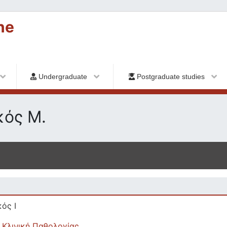
ne
Undergraduate
Postgraduate studies
κός Μ.
ός Ι
Κλινική Παθολογίας