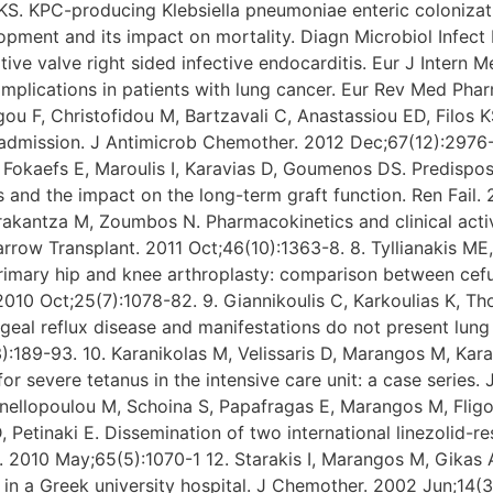
S. KPC-producing Klebsiella pneumoniae enteric colonizatio
elopment and its impact on mortality. Diagn Microbiol Infec
ive valve right sided infective endocarditis. Eur J Intern 
mplications in patients with lung cancer. Eur Rev Med Pharm
ou F, Christofidou M, Bartzavali C, Anastassiou ED, Filos K
dmission. J Antimicrob Chemother. 2012 Dec;67(12):2976-8
 Fokaefs E, Maroulis I, Karavias D, Goumenos DS. Predispos
nts and the impact on the long-term graft function. Ren Fail.
rakantza M, Zoumbos N. Pharmacokinetics and clinical act
arrow Transplant. 2011 Oct;46(10):1363-8. 8. Tyllianakis 
 primary hip and knee arthroplasty: comparison between cef
 2010 Oct;25(7):1078-82. 9. Giannikoulis C, Karkoulias K, 
geal reflux disease and manifestations do not present lung
):189-93. 10. Karanikolas M, Velissaris D, Marangos M, Kar
 severe tetanus in the intensive care unit: a case series. 
anellopoulou M, Schoina S, Papafragas E, Marangos M, Fligo
D, Petinaki E. Dissemination of two international linezolid-
 2010 May;65(5):1070-1 12. Starakis I, Marangos M, Gikas A,
in a Greek university hospital. J Chemother. 2002 Jun;14(3