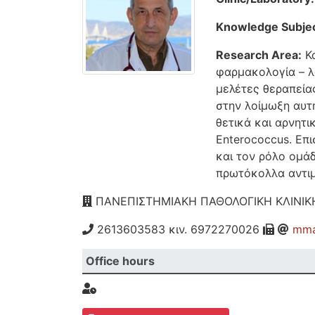
Knowledge Subjec
Research Area:
Κα
φαρμακολογία – λ
μελέτες θεραπεία
στην λοίμωξη αυτ
θετικά και αρνητι
Enterococcus. Επ
και τον ρόλο ομά
πρωτόκολλα αντιμ
ΠΑΝΕΠΙΣΤΗΜΙΑΚΗ ΠΑΘΟΛΟΓΙΚΗ ΚΛΙΝΙΚΗ
2613603583 κιν. 6972270026
mma
Office hours