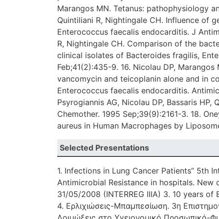
Marangos MN. Tetanus: pathophysiology an
Quintiliani R, Nightingale CH. Influence of 
Enterococcus faecalis endocarditis. J Anti
R, Nightingale CH. Comparison of the bacteri
clinical isolates of Bacteroides fragilis, 
Feb;41(2):435-9. 16. Nicolau DP, Marangos MN
vancomycin and teicoplanin alone and in co
Enterococcus faecalis endocarditis. Antimi
Psyrogiannis AG, Nicolau DP, Bassaris HP, Qu
Chemother. 1995 Sep;39(9):2161-3. 18. Oney
aureus in Human Macrophages by Liposome 
Selected Presentations
1. Infections in Lung Cancer Patients” 5th 
Antimicrobial Resistance in hospitals. New 
31/05/2008 (INTERREG IIIA) 3. 10 years of
4. Ερλιχιώσεις-Μπαμπεσίωση. 3η Επιστημο
Λοιμώξεις στο Υγειονομικό Προσωπικό-Φυ