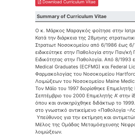
Download Curriculum Vitae
Summary of Curriculum Vitae
Ο κ. Μάρκος Μαραγκός φοίτησε στην Ιατρι
Κατά την διάρκεια της 28μηνης στρατιωτι
Στρατιωτ Νοσοκομείου από 6/1986 έως 6/1
ειδικεύτηκε στην Παθολογία στην Παν/κή 
Ειδικότητας στην Παθολογία. Από 8/1993 ε
Medical Graduates (ECFMG) και Federal L
Φαρμακολογίας του Νοσοκομείου Hartford H
Λοιμώξεων του Νοσοκομείου Maine Medical
Τον Μάϊο του 1997 διορίσθηκε Επιμελητής
Σεπτέμβριο του 2000 Επιμελητής Α’ στην ί
όπου και ανακηρύχθηκε διδάκτωρ το 1999.
στο γνωστικό αντικείμενο «Παθολογία –Λο
Υπεύθυνος για την εκτίμηση και αντιμετώ
Μέλος της Ομάδας Μεταμόσχευσης Νεφρού
λοιμώξεων.