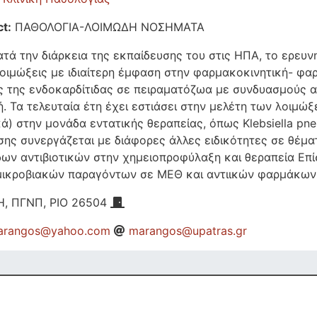
t:
ΠΑΘΟΛΟΓΙΑ-ΛΟΙΜΩΔΗ ΝΟΣΗΜΑΤΑ
τά την διάρκεια της εκπαίδευσης του στις ΗΠΑ, το ερευνη
οιμώξεις με ιδιαίτερη έμφαση στην φαρμακοκινητική- φα
ς της ενδοκαρδίτιδας σε πειραματόζωα με συνδυασμούς αν
ή. Τα τελευταία έτη έχει εστιάσει στην μελέτη των λοιμ
κά) στην μονάδα εντατικής θεραπείας, όπως Klebsiella pneu
ισης συνεργάζεται με διάφορες άλλες ειδικότητες σε θέμ
δων αντιβιοτικών στην χημειοπροφύλαξη και θεραπεία Επί
ικροβιακών παραγόντων σε ΜΕΘ και αντιικών φαρμάκων 
, ΠΓΝΠ, ΡΙΟ 26504
rangos@yahoo.com
marangos@upatras.gr