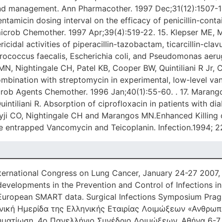
d management. Ann Pharmacother. 1997 Dec;31(12):1507-13
gentamicin dosing interval on the efficacy of penicillin-cont
microb Chemother. 1997 Apr;39(4):519-22. 15. Klepser ME, M
cidal activities of piperacillin-tazobactam, ticarcillin-cla
Enterococcus faecalis, Escherichia coli, and Pseudomonas a
, Nightingale CH, Patel KB, Cooper BW, Quintiliani R Jr, Cou
mbination with streptomycin in experimental, low-level va
crob Agents Chemother. 1996 Jan;40(1):55-60. . 17. Marango
intiliani R. Absorption of ciprofloxacin in patients with d
ji CO, Nightingale CH and Marangos MN.Enhanced Killing of
entrapped Vancomycin and Teicoplanin. Infection.1994; 
International Congress on Lung Cancer, January 24-27 2007,
developments in the Prevention and Control of Infections i
 European SMART data. Surgical Infections Symposium Pra
νική Ημερίδα της Ελληνικής Εταιρίας Λοιμώξεων «Ανθρωπ
ματίωση. 4ο Πανελλήνιο Συνέδριο Λοιμώξεων. Αθήνα 6-7 