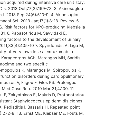
n acquired during intensive care unit stay:
t Dis. 2013 Oct;77(2):169-73. 3. Akinosoglou
Med. 2013 Sep;24(6):510-9. 4. Akinosoglou
acol Sci. 2013 Jan;17(1):8-18. Review. 5.
S. Risk factors for KPC-producing Klebsiella
1. 6. Papasotiriou M, Savvidaki E,
ing factors to the development of urinary
 2011;33(4):405-10 7. Spyridonidis A, Liga M,
ivity of very low-dose alemtuzumab in
ME, Karageorgos ACh, Marangos MN, Saridis
uroxime and two specific
Thomopoulos K, Marangos M, Spiropoulos K,
 function disorders during cardiopulmonary
amouzos V, Fligou F, Filos KS. Prolonged
J Med Case Rep. 2010 Mar 31;4:100. 11.
u F, Zakynthinos E, Makris D, Protonotariou
resistant Staphylococcus epidermidis clones
 Pediaditis I, Bassaris H. Repeated point
):272-8. 13. Ernst ME, Klepser ME, Fouts M,