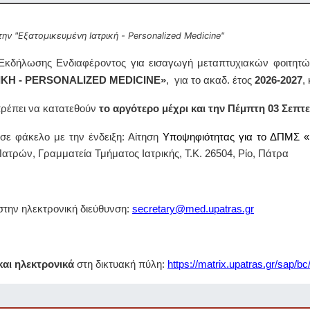
 "Εξατομικευμένη Ιατρική - Personalized Medicine"
Εκδήλωσης Ενδιαφέροντος για εισαγωγή μεταπτυχιακών φοιτητ
ΚΗ - PERSONALIZED MEDICINE»
, για το ακαδ. έτος
2026-2027
,
 πρέπει να κατατεθούν
το αργότερο μέχρι και
την Πέμπτη 03 Σεπτε
ε φάκελο με την ένδειξη: Αίτηση
Υποψηφιότητας για το ΔΠΜΣ
ατρών, Γραμματεία Τμήματος Ιατρικής, T.K. 26504, Ρίο, Πάτρα
στην ηλεκτρονική διεύθυνση:
secretary@med.upatras.gr
και ηλεκτρονικά
στη δικτυακή πύλη:
https://matrix.upatras.gr/sap