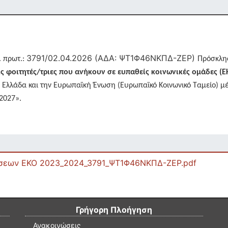
3791/02.04.2026 (ΑΔΑ: ΨΤ1Φ46ΝΚΠΔ-ΖΕΡ)
. πρωτ.:
Πρόσκλησ
φοιτητές/τριες που ανήκουν σε ευπαθείς κοινωνικές ομάδες (ΕΚ
 Ελλάδα και την Ευρωπαϊκή Ένωση (Ευρωπαϊκό Κοινωνικό Ταμείο) 
2027».
ήσεων EKO 2023_2024_3791_ΨΤ1Φ46ΝΚΠΔ-ΖΕΡ.pdf
Γρήγορη Πλοήγηση
Ανακοινώσεις