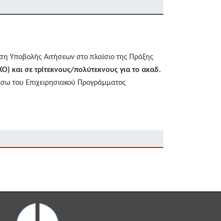
η Υποβολής Αιτήσεων στο πλαίσιο της Πράξης
Ο) και σε τρίτεκνους/πολύτεκνους για το ακαδ.
μέσω του Επιχειρησιακού Προγράμματος